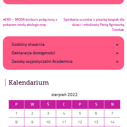
Nawigacja
wpisu
EKO – MODA konkurs połączony z
Spotkanie uczniów z pisarką książek dla
pokazem mody ekologicznej
dzieci i młodzieży Panią Agnieszką
Tyszką
Dodatkowe
Godziny otwarcia
Deklaracja dostępności
Zasoby wypożyczalni Academica
Kalendarium
sierpień 2022
P
W
Ś
C
P
S
N
1
2
3
4
5
6
7
8
9
10
11
12
13
14