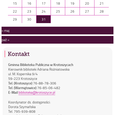
15
16
17
18
19
20
21
22
23
24
25
26
27
28
29
30
31
« maj
paź »
Kontakt
Gminna Biblioteka Publiczna w Krotoszycach
Kierownik biblioteki Adriana Rożniatowska
ul. M. Kopernika 9/4
59-223 Krotoszyce
Tel. (Krotoszyce)
76-88-78-306
Tel. (Warmątowice)
76-85-06-482
E-Mail
biblioteka@krotoszyce.pl
Koordynator ds. dostępności:
Dorota Szymańska
Tel. 795-939-808