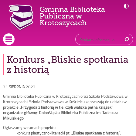
Gminna Biblioteka
Publiczna w
-
Krotoszycach
Konkurs
„Bliskie
Główne
Wyszukiwarka
Tutaj
wpisz
spotkania
Otwórz menu główne
szukaną
z
frazę:
historią
Konkurs „Bliskie spotkania
z historią
Opublikowano
31 SIERPNIA 2022
w
Gminna Biblioteka Publiczna w Krotoszycach oraz Szkoła Podstawowa w
dniu
Krotoszycach i Szkoła Podstawowa w Kościelcu zapraszają do udziału w
projekcie
„Przygoda z historią w tle, czyli walizka pełna książek”
organizator główny: Dolnośląska Biblioteka Publiczna im. Tadeusza
Mikulskiego
Ogłaszamy w ramach projektu
konkurs plastyczno-literacki pt.
„Bliskie spotkania z historią”.