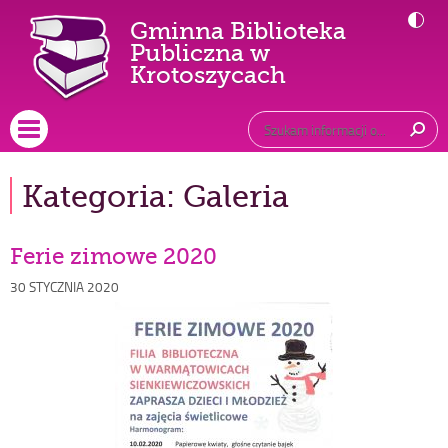
Gminna Biblioteka
Publiczna w
-
Krotoszycach
Ferie
zimowe
Główne
Wyszukiwarka
Tutaj
wpisz
2020
Otwórz menu główne
szukaną
frazę:
Kategoria:
Galeria
Ferie zimowe 2020
Opublikowano
30 STYCZNIA 2020
w
dniu