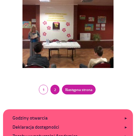
Stronicowanie
1
2
Następna strona
Strona
Strona
wpisów
Dodatkowe
Godziny otwarcia
Deklaracja dostępności