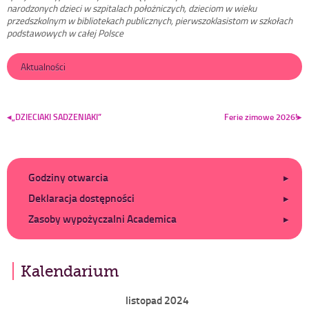
narodzonych dzieci w szpitalach położniczych, dzieciom w wieku
przedszkolnym w bibliotekach publicznych, pierwszoklasistom w szkołach
podstawowych w całej Polsce
Aktualności
Nawigacja
wpisu
„DZIECIAKI SADZENIAKI”
Ferie zimowe 2026!
Dodatkowe
Godziny otwarcia
Deklaracja dostępności
Zasoby wypożyczalni Academica
Kalendarium
listopad 2024