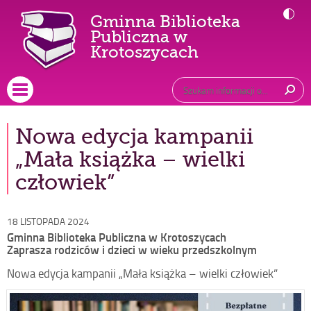
Gminna Biblioteka
Publiczna w
-
Krotoszycach
Nowa
edycja
Główne
Wyszukiwarka
Tutaj
wpisz
kampanii
Otwórz menu główne
szukaną
„Mała
frazę:
książka
Nowa edycja kampanii
–
„Mała książka – wielki
wielki
człowiek”
człowiek”
Opublikowano
18 LISTOPADA 2024
w
Gminna Biblioteka Publiczna w Krotoszycach
dniu
Zaprasza rodziców i dzieci w wieku przedszkolnym
Nowa edycja kampanii „Mała książka – wielki człowiek”