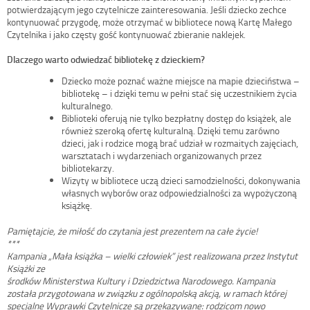
potwierdzającym jego czytelnicze zainteresowania. Jeśli dziecko zechce
kontynuować przygodę, może otrzymać w bibliotece nową Kartę Małego
Czytelnika i jako częsty gość kontynuować zbieranie naklejek.
Dlaczego warto odwiedzać bibliotekę z dzieckiem?
Dziecko może poznać ważne miejsce na mapie dzieciństwa –
bibliotekę – i dzięki temu w pełni stać się uczestnikiem życia
kulturalnego.
Biblioteki oferują nie tylko bezpłatny dostęp do książek, ale
również szeroką ofertę kulturalną. Dzięki temu zarówno
dzieci, jak i rodzice mogą brać udział w rozmaitych zajęciach,
warsztatach i wydarzeniach organizowanych przez
bibliotekarzy.
Wizyty w bibliotece uczą dzieci samodzielności, dokonywania
własnych wyborów oraz odpowiedzialności za wypożyczoną
książkę.
Pamiętajcie, że miłość do czytania jest prezentem na całe życie!
***
Kampania „Mała książka – wielki człowiek” jest realizowana przez Instytut
Książki ze
środków Ministerstwa Kultury i Dziedzictwa Narodowego. Kampania
została przygotowana w związku z ogólnopolską akcją, w ramach której
specjalne Wyprawki Czytelnicze są przekazywane: rodzicom nowo