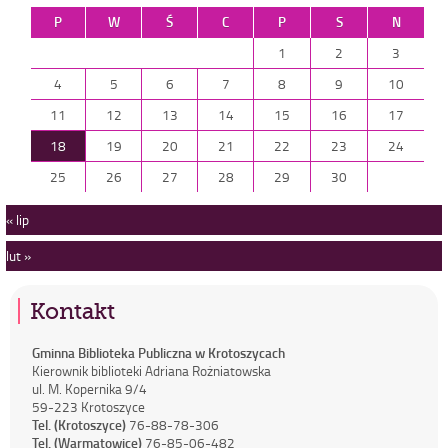
P
W
Ś
C
P
S
N
1
2
3
4
5
6
7
8
9
10
11
12
13
14
15
16
17
18
19
20
21
22
23
24
25
26
27
28
29
30
« lip
lut »
Kontakt
Gminna Biblioteka Publiczna w Krotoszycach
Kierownik biblioteki Adriana Rożniatowska
ul. M. Kopernika 9/4
59-223 Krotoszyce
Tel. (Krotoszyce)
76-88-78-306
Tel. (Warmątowice)
76-85-06-482