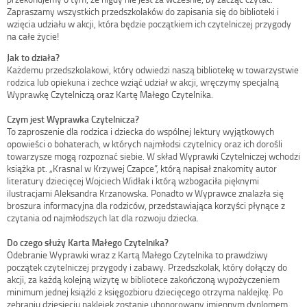
Zapraszamy wszystkich przedszkolaków do zapisania się do biblioteki i
wzięcia udziału w akcji, która będzie początkiem ich czytelniczej przygody
na całe życie!
Jak to działa?
Każdemu przedszkolakowi, który odwiedzi naszą bibliotekę w towarzystwie
rodzica lub opiekuna i zechce wziąć udział w akcji, wręczymy specjalną
Wyprawkę Czytelniczą oraz Kartę Małego Czytelnika.
Czym jest Wyprawka Czytelnicza?
To zaproszenie dla rodzica i dziecka do wspólnej lektury wyjątkowych
opowieści o bohaterach, w których najmłodsi czytelnicy oraz ich dorośli
towarzysze mogą rozpoznać siebie. W skład Wyprawki Czytelniczej wchodzi
książka pt. „Krasnal w Krzywej Czapce”, którą napisał znakomity autor
literatury dziecięcej Wojciech Widłak i którą wzbogaciła pięknymi
ilustracjami Aleksandra Krzanowska. Ponadto w Wyprawce znalazła się
broszura informacyjna dla rodziców, przedstawiająca korzyści płynące z
czytania od najmłodszych lat dla rozwoju dziecka.
Do czego służy Karta Małego Czytelnika?
Odebranie Wyprawki wraz z Kartą Małego Czytelnika to prawdziwy
początek czytelniczej przygody i zabawy. Przedszkolak, który dołączy do
akcji, za każdą kolejną wizytę w bibliotece zakończoną wypożyczeniem
minimum jednej książki z księgozbioru dziecięcego otrzyma naklejkę. Po
zebraniu dziesięciu naklejek zostanie uhonorowany imiennym dyplomem