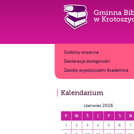
Gminna Bib
w Krotoszy
Główne
Dodatkowe
Godziny otwarcia
Deklaracja dostępności
Zasoby wypożyczalni Academica
Kalendarium
czerwiec 2026
P
W
Ś
C
P
S
N
1
2
3
4
5
6
7