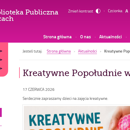
Czcionka:
Zmień kontrast
lioteka Publiczna
-
cach
Kreatywne
Popołudnie
Strona główna
O nas
Aktualności
w
Bibliotece
Jesteś tutaj:
Strona główna
Aktualności
Kreatywne Popo
Kreatywne Popołudnie w
Opublikowano
17 CZERWCA 2026
w
Serdecznie zapraszamy dzieci na zajęcia kreatywne.
dniu