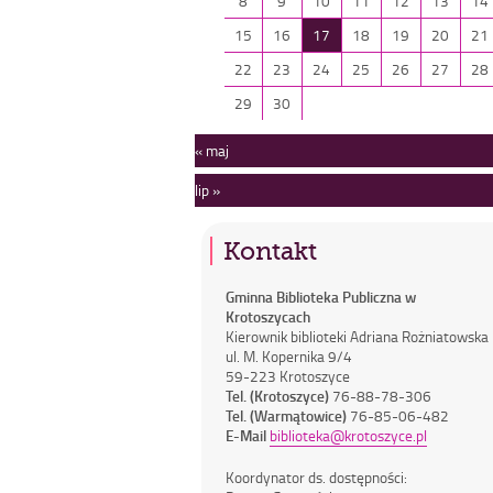
8
9
10
11
12
13
14
15
16
17
18
19
20
21
22
23
24
25
26
27
28
29
30
« maj
lip »
Kontakt
Gminna Biblioteka Publiczna w
Krotoszycach
Kierownik biblioteki Adriana Rożniatowska
ul. M. Kopernika 9/4
59-223 Krotoszyce
Tel. (Krotoszyce)
76-88-78-306
Tel. (Warmątowice)
76-85-06-482
E-Mail
biblioteka@krotoszyce.pl
Koordynator ds. dostępności: