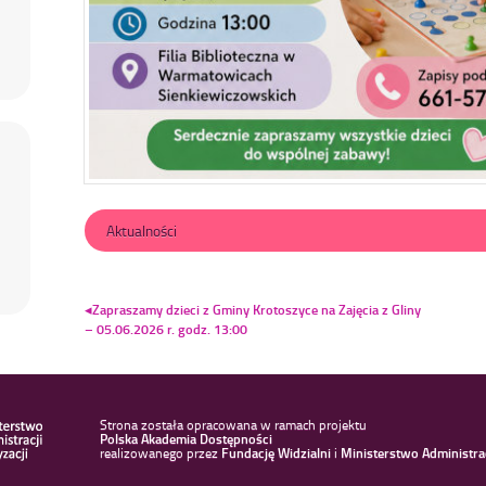
Aktualności
Nawigacja
wpisu
Zapraszamy dzieci z Gminy Krotoszyce na Zajęcia z Gliny
– 05.06.2026 r. godz. 13:00
Strona została opracowana w ramach projektu
Polska Akademia Dostępności
realizowanego przez
Fundację Widzialni
i
Ministerstwo Administracj