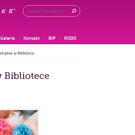
Wyszukiwarka
Tutaj
wpisz
szukaną
frazę:
Galerie
Kontakt
BIP
RODO
łudnie w Bibliotece
 Bibliotece