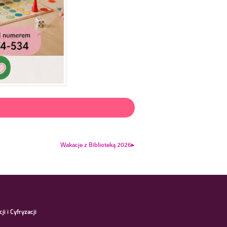
Wakacje z Biblioteką 2026
i i Cyfryzacji