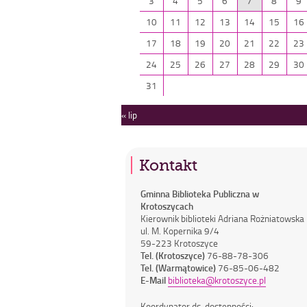
3
4
5
6
7
8
9
10
11
12
13
14
15
16
17
18
19
20
21
22
23
24
25
26
27
28
29
30
31
« lip
Kontakt
Gminna Biblioteka Publiczna w
Krotoszycach
Kierownik biblioteki Adriana Rożniatowska
ul. M. Kopernika 9/4
59-223 Krotoszyce
Tel. (Krotoszyce)
76-88-78-306
Tel. (Warmątowice)
76-85-06-482
E-Mail
biblioteka@krotoszyce.pl
Koordynator ds. dostępności: