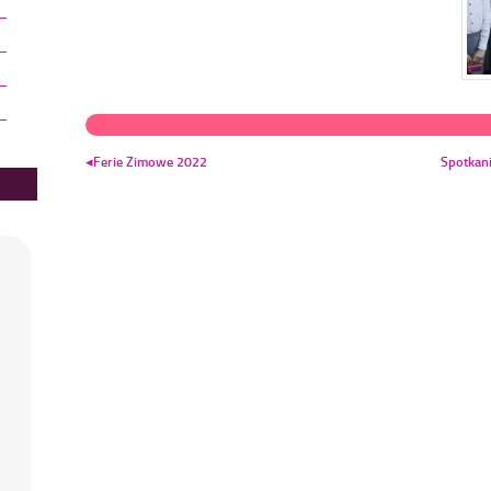
Nawigacja
wpisu
Ferie Zimowe 2022
Spotkani