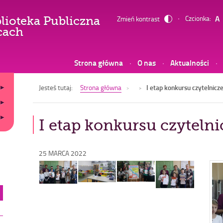
Czcionka:
Zmień kontrast
lioteka Publiczna
-
cach
I
etap
Strona główna
O nas
Aktualności
konkursu
czytelniczego
Jesteś tutaj:
Strona główna
I etap konkursu czytelnicz
I etap konkursu czyteln
Opublikowano
25 MARCA 2022
w
Pow
dniu
obr