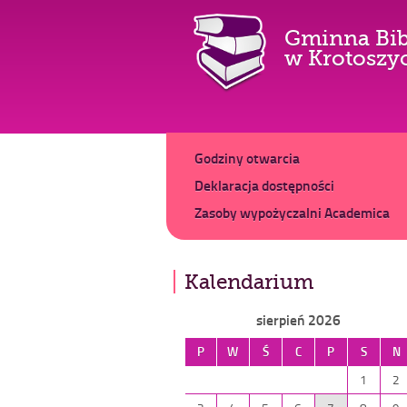
Gminna Bib
w Krotoszy
Główne
Dodatkowe
Godziny otwarcia
Deklaracja dostępności
Zasoby wypożyczalni Academica
Kalendarium
sierpień 2026
P
W
Ś
C
P
S
N
1
2