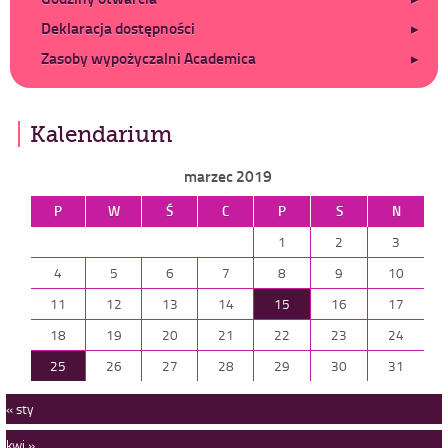
Deklaracja dostępności
Zasoby wypożyczalni Academica
Kalendarium
marzec 2019
P
W
Ś
C
P
S
N
1
2
3
4
5
6
7
8
9
10
11
12
13
14
15
16
17
18
19
20
21
22
23
24
25
26
27
28
29
30
31
« sty
kwi »