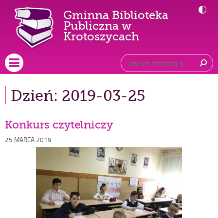
Gminna Biblioteka
Publiczna w
-
Krotoszycach
Konkurs
czytelniczy
Główne
Wyszukiwarka
Tutaj
wpisz
Otwórz menu główne
szukaną
frazę:
Dzień:
2019-03-25
Konkurs czytelniczy
Opublikowano
25 MARCA 2019
w
dniu