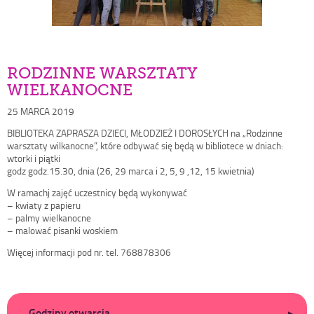
RODZINNE WARSZTATY
WIELKANOCNE
Opublikowano
25 MARCA 2019
w
BIBLIOTEKA ZAPRASZA DZIECI, MŁODZIEŻ I DOROSŁYCH na „Rodzinne
dniu
warsztaty wilkanocne”, które odbywać się będą w bibliotece w dniach:
wtorki i piątki
godz godz.15.30, dnia (26, 29 marca i 2, 5, 9 ,12, 15 kwietnia)
W ramachj zajęć uczestnicy będą wykonywać
– kwiaty z papieru
– palmy wielkanocne
– malować pisanki woskiem
Więcej informacji pod nr. tel. 768878306
Dodatkowe
Godziny otwarcia