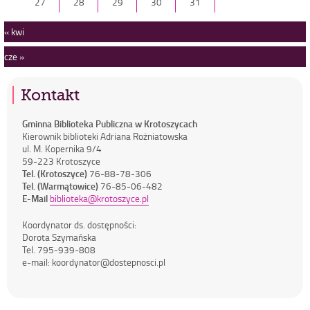
27
28
29
30
31
« kwi
cze »
Kontakt
Gminna Biblioteka Publiczna w Krotoszycach
Kierownik biblioteki Adriana Rożniatowska
ul. M. Kopernika 9/4
59-223 Krotoszyce
Tel. (Krotoszyce)
76-88-78-306
Tel. (Warmątowice)
76-85-06-482
E-Mail
biblioteka@krotoszyce.pl
Koordynator ds. dostępności:
Dorota Szymańska
Tel. 795-939-808
e-mail: koordynator@dostepnosci.pl